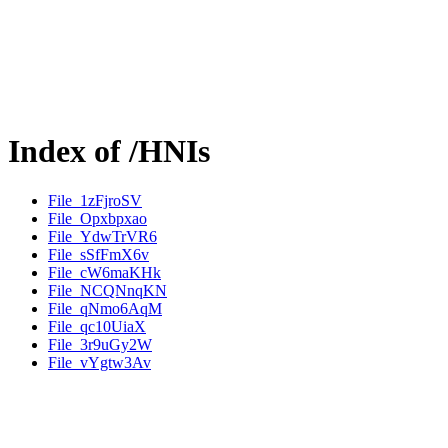
Index of /HNIs
File_1zFjroSV
File_Opxbpxao
File_YdwTrVR6
File_sSfFmX6v
File_cW6maKHk
File_NCQNnqKN
File_qNmo6AqM
File_qc10UiaX
File_3r9uGy2W
File_vYgtw3Av