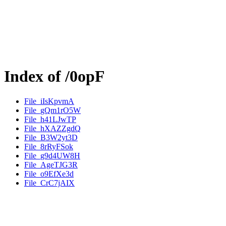
Index of /0opF
File_iIsKpvmA
File_gQm1rO5W
File_h41LJwTP
File_hXAZZgdQ
File_B3W2yt3D
File_8rRyFSok
File_g9d4UW8H
File_AgeTJG3R
File_o9EfXe3d
File_CrC7jAIX