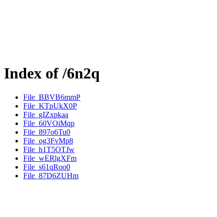
Index of /6n2q
File_BBVB6mmP
File_KTpUkX0P
File_gIZxpkaa
File_60VOiMqp
File_897o6Tu0
File_og3FvMp8
File_h1T5OTJw
File_wERlgXFm
File_s61qRoo0
File_87D6ZUHm