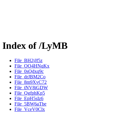
Index of /LyMB
File_BH2jJf5z
File_OO4HNqKx
File_0sQdxq9c
File_drJBM2Co
File_8m9XvC72
File_tNV8iGDW
File_QgfphKp5
File_EpH5sIz6
File_5BW6aTbe
File_VceV0Clx