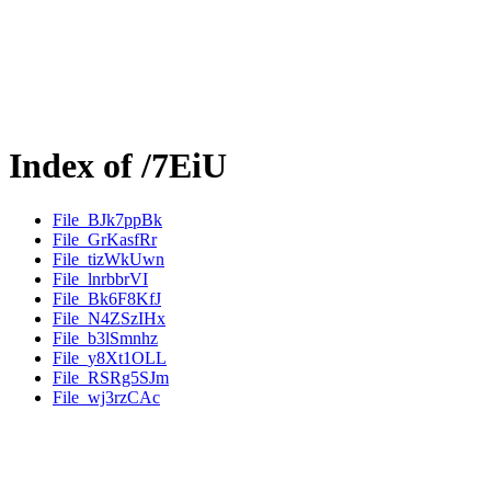
Index of /7EiU
File_BJk7ppBk
File_GrKasfRr
File_tizWkUwn
File_lnrbbrVI
File_Bk6F8KfJ
File_N4ZSzIHx
File_b3lSmnhz
File_y8Xt1OLL
File_RSRg5SJm
File_wj3rzCAc