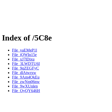
Index of /5C8e
File_vaEMgP1l
File_jQWIn15e
File_xJ7lDixu
File_3LWDTU6I
File_9qZEGFyC
File_dlAtwrxw
File_9Am4QkEu
File_zwNm06nw
File_9wXUnlen
File_OyQY646H