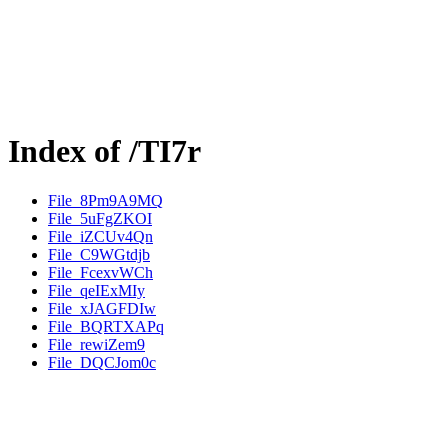
Index of /TI7r
File_8Pm9A9MQ
File_5uFgZKOI
File_iZCUv4Qn
File_C9WGtdjb
File_FcexvWCh
File_qeIExMIy
File_xJAGFDIw
File_BQRTXAPq
File_rewiZem9
File_DQCJom0c