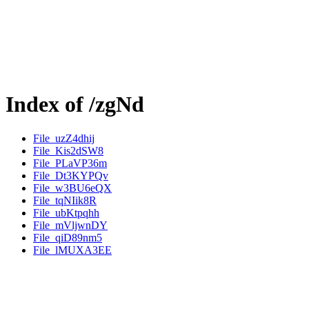
Index of /zgNd
File_uzZ4dhij
File_Kis2dSW8
File_PLaVP36m
File_Dt3KYPQv
File_w3BU6eQX
File_tqNIik8R
File_ubKtpqhh
File_mVljwnDY
File_qiD89nm5
File_lMUXA3EE