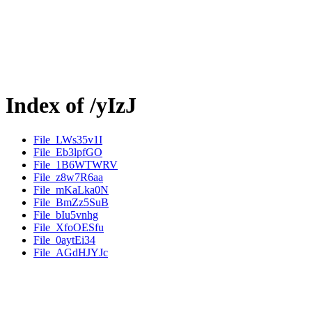
Index of /yIzJ
File_LWs35v1I
File_Eb3lpfGO
File_1B6WTWRV
File_z8w7R6aa
File_mKaLka0N
File_BmZz5SuB
File_bIu5vnhg
File_XfoOESfu
File_0aytEi34
File_AGdHJYJc