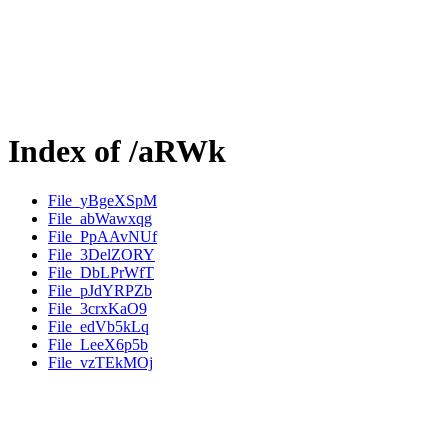
Index of /aRWk
File_yBgeXSpM
File_abWawxqg
File_PpAAvNUf
File_3DelZORY
File_DbLPrWfT
File_pJdYRPZb
File_3crxKaO9
File_edVb5kLq
File_LeeX6p5b
File_vzTEkMOj